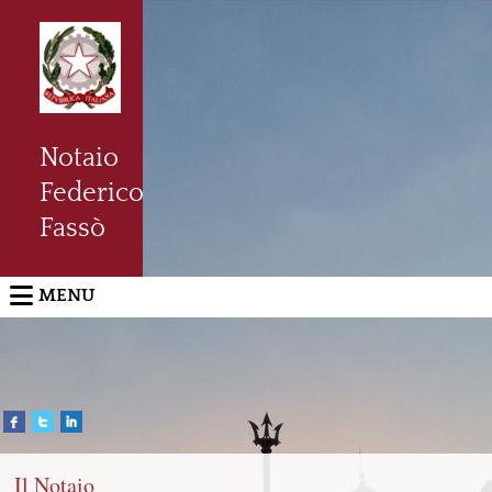
Notaio
Federico
Fassò
MENU
Il Notaio